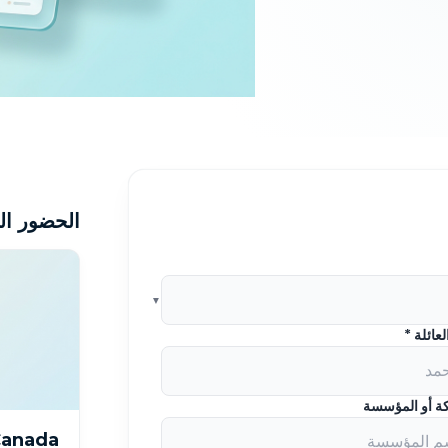
الحضور ال
عائلة *
ة أو المؤسسة
anada