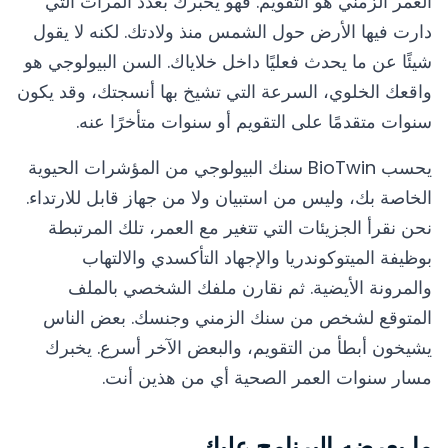
العمر الزمني هو التقويم. فهو يخبرك بعدد المرات التي
دارت فيها الأرض حول الشمس منذ ولادتك. لكنه لا يقول
شيئًا عن ما يحدث فعليًا داخل خلاياك. السن البيولوجي هو
واقعك الخلوي، السرعة التي تشيخ بها أنسجتك، وقد يكون
سنوات متقدمًا على التقويم أو سنوات متأخرًا عنه.
يحسب BioTwin سنك البيولوجي من المؤشرات الحيوية
الخاصة بك، وليس من استبيان ولا من جهاز قابل للارتداء.
نحن نقرأ الجزيئات التي تتغير مع العمر، تلك المرتبطة
بوظيفة الميتوكوندريا والإجهاد التأكسدي والالتهاب
والمرونة الأيضية. ثم نقارن ملفك الشخصي بالملف
المتوقع لشخص من سنك الزمني وجنسك. بعض الناس
يشيخون أبطأ من التقويم، والبعض الآخر أسرع. يخبرك
مسار سنوات العمر الصحية أي من هذين أنت.
ما يعرضه البرنامج عليك