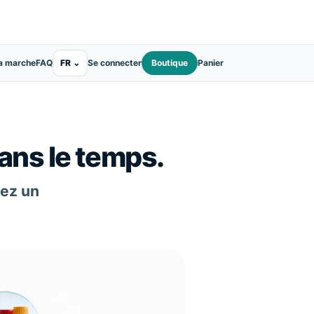
a marche
FAQ
FR
⌄
Se connecter
Boutique
Panier
dans le temps.
iez un