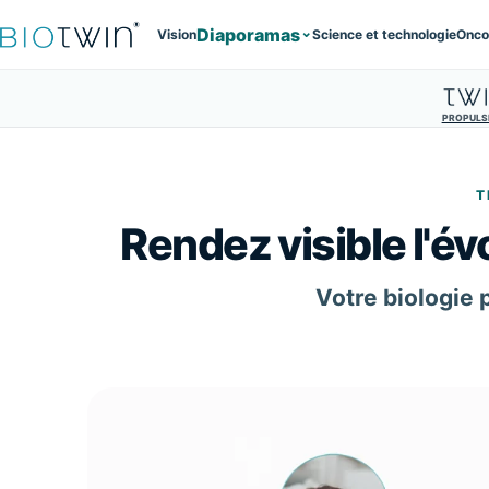
Diaporamas
Vision
Science et technologie
Onco
PROPULS
T
Rendez visible l'év
Votre biologie