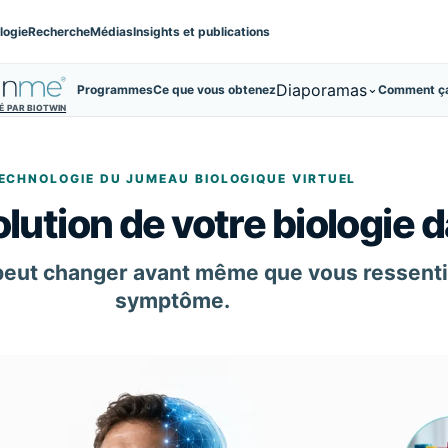
logie
Recherche
Médias
Insights et publications
Diaporamas
Programmes
Ce que vous obtenez
Comment ç
É PAR BIOTWIN
ECHNOLOGIE DU JUMEAU BIOLOGIQUE VIRTUEL
olution de votre biologie 
 peut changer avant même que vous ressent
symptôme.