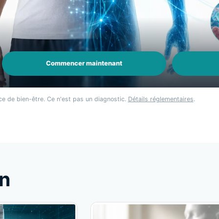
Commencer maintenant
ce de bien-être. Ce n'est pas un diagnostic.
Détails réglementaires
.
on