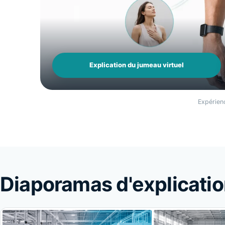
Explication du jumeau virtuel
Expérien
Diaporamas d'explicati