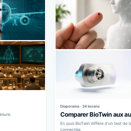
Diaporama · 34 écrans
Comparer BioTwin aux au
mesure.
En quoi BioTwin diffère d'un test de 
connectée.