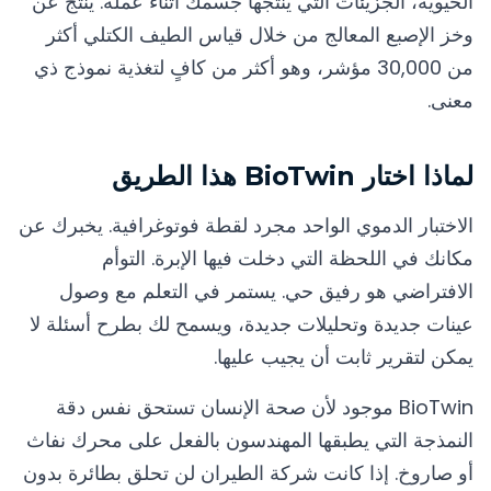
الحيوية، الجزيئات التي ينتجها جسمك أثناء عمله. ينتج عن
وخز الإصبع المعالج من خلال قياس الطيف الكتلي أكثر
من 30,000 مؤشر، وهو أكثر من كافٍ لتغذية نموذج ذي
معنى.
لماذا اختار BioTwin هذا الطريق
الاختبار الدموي الواحد مجرد لقطة فوتوغرافية. يخبرك عن
مكانك في اللحظة التي دخلت فيها الإبرة. التوأم
الافتراضي هو رفيق حي. يستمر في التعلم مع وصول
عينات جديدة وتحليلات جديدة، ويسمح لك بطرح أسئلة لا
يمكن لتقرير ثابت أن يجيب عليها.
BioTwin موجود لأن صحة الإنسان تستحق نفس دقة
النمذجة التي يطبقها المهندسون بالفعل على محرك نفاث
أو صاروخ. إذا كانت شركة الطيران لن تحلق بطائرة بدون