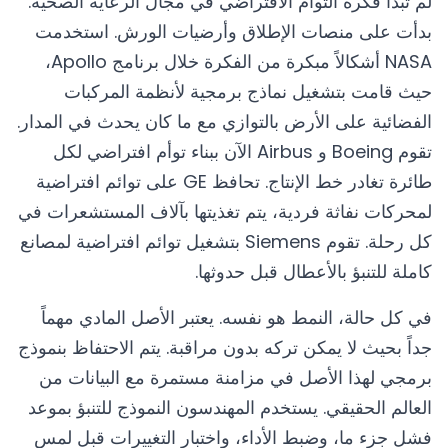
لم تبدأ فكرة التوأم الافتراضي في مجال الرعاية الصحية.
بدأت على منصات الإطلاق وأرضيات الورش. استخدمت
NASA أشكالاً مبكرة من الفكرة خلال برنامج Apollo،
حيث قامت بتشغيل نماذج برمجية لأنظمة المركبات
الفضائية على الأرض بالتوازي مع ما كان يحدث في المدار.
تقوم Boeing و Airbus الآن ببناء توأم افتراضي لكل
طائرة تغادر خط الإنتاج. تحافظ GE على توائم افتراضية
لمحركات نفاثة فردية، يتم تغذيتها بآلاف المستشعرات في
كل رحلة. تقوم Siemens بتشغيل توائم افتراضية لمصانع
كاملة للتنبؤ بالأعطال قبل حدوثها.
في كل حالة، النمط هو نفسه. يعتبر الأصل المادي مهماً
جداً بحيث لا يمكن تركه بدون مراقبة. يتم الاحتفاظ بنموذج
برمجي لهذا الأصل في مزامنة مستمرة مع البيانات من
العالم الحقيقي. يستخدم المهندسون النموذج للتنبؤ بموعد
فشل جزء ما، وضبط الأداء، واختبار التغييرات قبل لمس